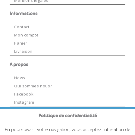
Mentions légales
Informations
Contact
Mon compte
Panier
Livraison
A propos
News
Qui sommes nous?
Facebook
Instagram
LinkedIn
La boutique en ligne de Vent Des Saveurs n'est plus
Politique de confidentialité
Youtube
active mais nous restons à l'écoute des besoins des
En poursuivant votre navigation, vous acceptez l'utilisation de
professionnels. N'hésitez pas à nous transmettre vos